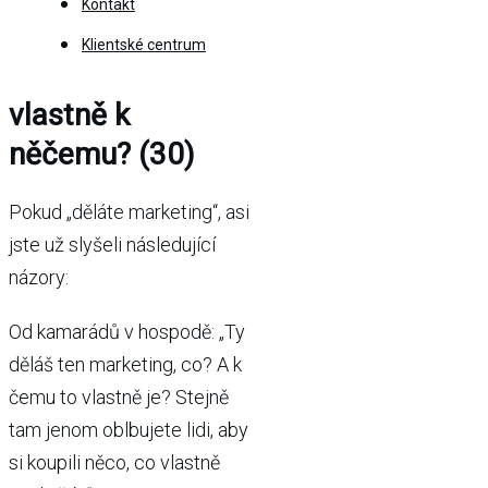
Kontakt
Klientské centrum
vlastně k
něčemu? (30)
Pokud „děláte marketing“, asi
jste už slyšeli následující
názory:
Od kamarádů v hospodě: „Ty
děláš ten marketing, co? A k
čemu to vlastně je? Stejně
tam jenom oblbujete lidi, aby
si koupili něco, co vlastně