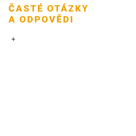
ČASTÉ OTÁZKY
A ODPOVĚDI
Děláte jen s velkými firmami?
Nebo i s malými a živnostníky?
Mezi mými klienty jsou jak velké
firmy (největší měl 3 mld. obratu),
ale i s malými s.r.o. a
samostatnými OSVČ. S velkými
firmami řešíme spíš strategii, se
středními/menšími pak