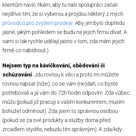
klientům navíc říkám, aby tu naši spolupráci začali
nejdříve tím, že si vyberou a projdou některý z mých
průvodců pro zvýšení prodeje
. Aby jim bylo dopředu
jasné, jakým pohledem se budu na jejich firmu dívat. A
sami si tak rychle udělají jasno v tom, zda mám jejich
firmě co nabídnout.)
Nejsem typ na kávičkování, obědování či
schůzování
. Jdu rovnou k věci a proto mi můžete
rovnou napsat (níže), co se vám (ne)daří, co byste
potřebovali a já vám do 72h hodin odpovím. Zda vůbec
můžu (pokud již pracuji s vaším konkurentem, musím
bohužel odmínout). Zda jsem to správnou osobou
(pokud se za své produkty a služby doma před
zrcadlem stydíte, nebudu tím správným). A zda/kdy