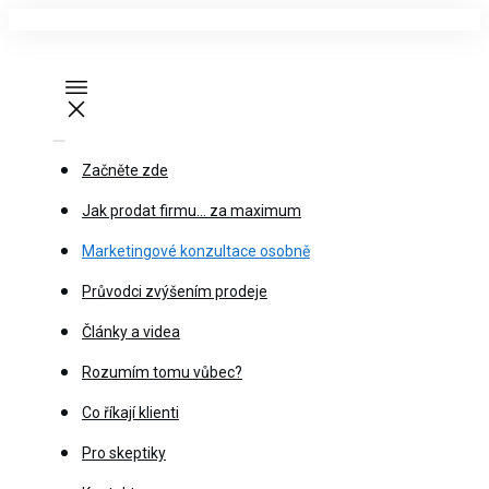
Začněte zde
Jak prodat firmu… za maximum
Marketingové konzultace osobně
Průvodci zvýšením prodeje
Články a videa
Rozumím tomu vůbec?
Co říkají klienti
Pro skeptiky