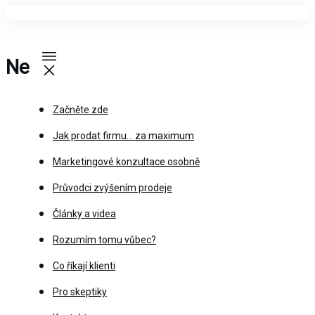
Ne
Začněte zde
Jak prodat firmu… za maximum
Marketingové konzultace osobně
Průvodci zvýšením prodeje
Články a videa
Rozumím tomu vůbec?
Co říkají klienti
Pro skeptiky