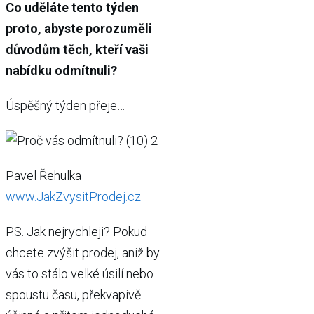
Co uděláte tento týden
proto, abyste porozuměli
důvodům těch, kteří vaši
nabídku odmítnuli?
Úspěšný týden přeje…
Pavel Řehulka
www.JakZvysitProdej.cz
P.S. Jak nejrychleji? Pokud
chcete zvýšit prodej, aniž by
vás to stálo velké úsilí nebo
spoustu času, překvapivě