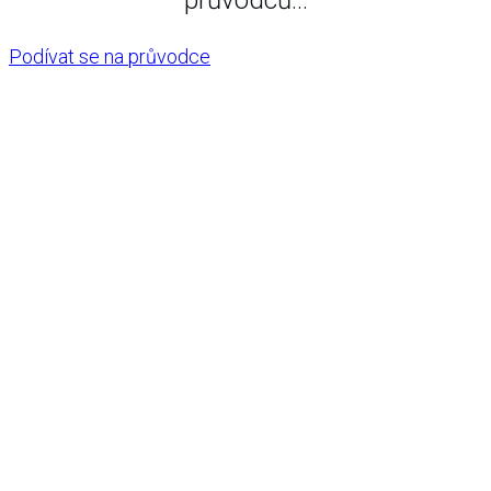
průvodců...
Podívat se na průvodce
Copyright
2026
Pavel Řehulka
, všechna práva vyhrazena