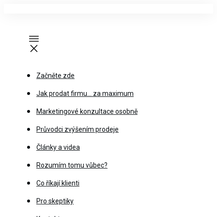
Začněte zde
Jak prodat firmu… za maximum
Marketingové konzultace osobně
Průvodci zvýšením prodeje
Články a videa
Rozumím tomu vůbec?
Co říkají klienti
Pro skeptiky