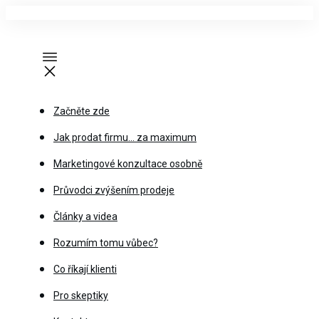
Začněte zde
Jak prodat firmu… za maximum
Marketingové konzultace osobně
Průvodci zvýšením prodeje
Články a videa
Rozumím tomu vůbec?
Co říkají klienti
Pro skeptiky